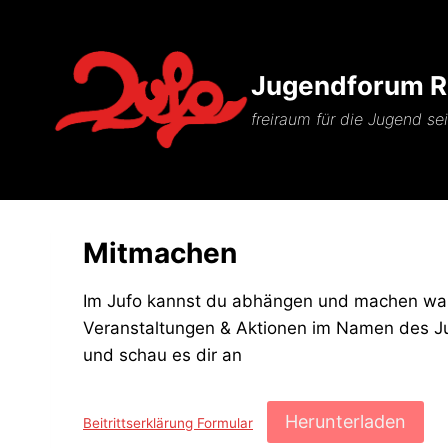
Zum
Inhalt
springen
Jugendforum Ri
freiraum für die Jugend se
Mitmachen
Im Jufo kannst du abhängen und machen was 
Veranstaltungen & Aktionen im Namen des Ju
und schau es dir an
Herunterladen
Beitrittserklärung Formular