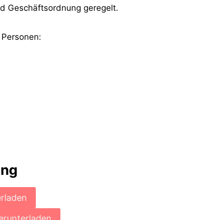
d Geschäftsordnung geregelt.
 Personen:
ung
rladen
erunterladen