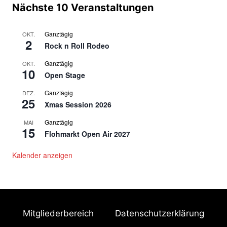
t
Nächste 10 Veranstaltungen
a
Ganztägig
OKT.
l
2
Rock n Roll Rodeo
t
Ganztägig
OKT.
10
Open Stage
u
Ganztägig
DEZ.
n
25
Xmas Session 2026
g
Ganztägig
MAI
15
-
Flohmarkt Open Air 2027
N
Kalender anzeigen
a
v
i
Mitgliederbereich
Datenschutzerklärung
g