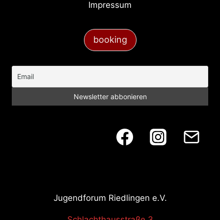
Impressum
a
t
booking
i
o
n
Jugendforum Riedlingen e.V.
Schlachthausstraße 3