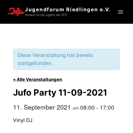
Zum
Jugendforum Riedlingen e.V.
Inhalt
freiraum für die Jugend seit 1972
springen
Diese Veranstaltung hat bereits
stattgefunden.
« Alle Veranstaltungen
Jufo Party 11-09-2021
11. September 2021
08:00
17:00
um
–
Vinyl DJ