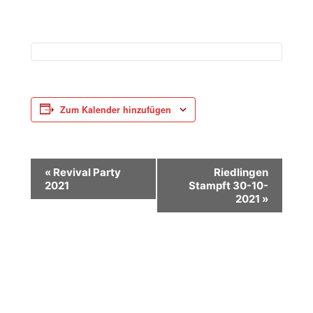
Zum Kalender hinzufügen
V
«
Revival Party
Riedlingen
2021
Stampft 30-10-
e
2021
»
r
a
n
s