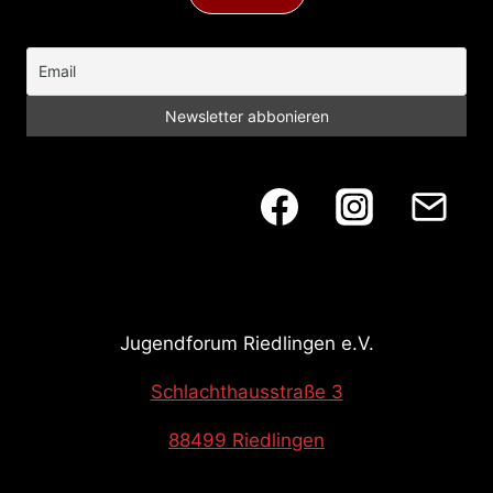
i
o
n
Jugendforum Riedlingen e.V.
Schlachthausstraße 3
88499 Riedlingen