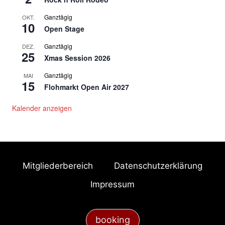
t
Ganztägig
OKT.
10
Open Stage
u
Ganztägig
DEZ.
n
25
Xmas Session 2026
g
Ganztägig
MAI
15
-
Flohmarkt Open Air 2027
N
Kalender anzeigen
a
v
i
Mitgliederbereich
Datenschutzerklärung
g
Impressum
a
t
booking