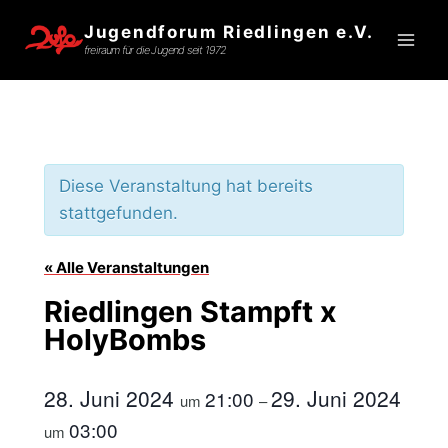
Zum
Jugendforum Riedlingen e.V.
Inhalt
freiraum für die Jugend seit 1972
springen
Diese Veranstaltung hat bereits
stattgefunden.
« Alle Veranstaltungen
Riedlingen Stampft x
HolyBombs
28. Juni 2024
29. Juni 2024
21:00
um
–
03:00
um