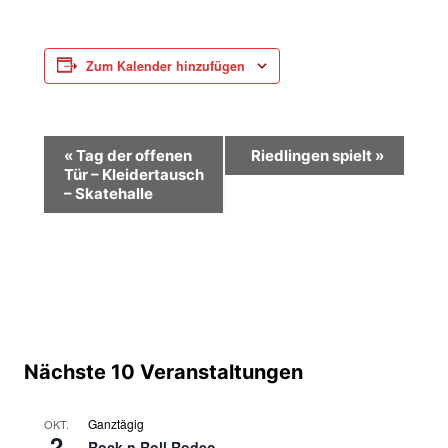
Zum Kalender hinzufügen
V
«
Tag der offenen
Riedlingen spielt
»
Tür – Kleidertausch
e
– Skatehalle
r
a
n
s
t
Nächste 10 Veranstaltungen
a
Ganztägig
OKT.
l
2
Rock n Roll Rodeo