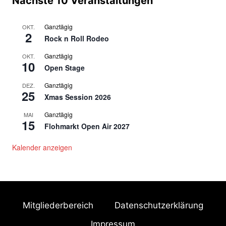
Nächste 10 Veranstaltungen
a
Ganztägig
OKT.
l
2
Rock n Roll Rodeo
t
Ganztägig
OKT.
10
Open Stage
u
Ganztägig
DEZ.
n
25
Xmas Session 2026
g
Ganztägig
MAI
15
-
Flohmarkt Open Air 2027
N
Kalender anzeigen
a
v
i
Mitgliederbereich
Datenschutzerklärung
g
Impressum