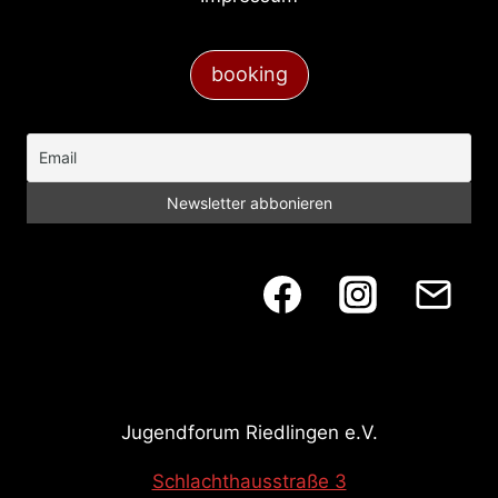
a
t
booking
i
o
n
Jugendforum Riedlingen e.V.
Schlachthausstraße 3