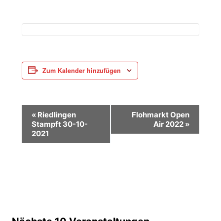
Zum Kalender hinzufügen
V
«
Riedlingen
Flohmarkt Open
Stampft 30-10-
Air 2022
»
e
2021
r
a
n
s
t