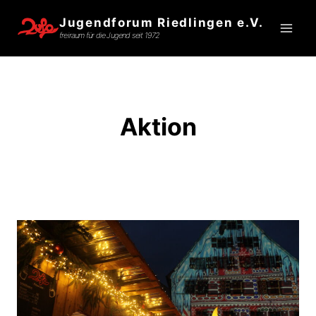
Zum
Jugendforum Riedlingen e.V.
Inhalt
freiraum für die Jugend seit 1972
springen
Aktion