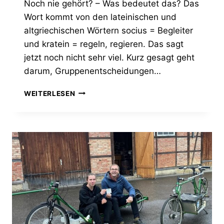
Noch nie gehört? – Was bedeutet das? Das
Wort kommt von den lateinischen und
altgriechischen Wörtern socius = Begleiter
und kratein = regeln, regieren. Das sagt
jetzt noch nicht sehr viel. Kurz gesagt geht
darum, Gruppenentscheidungen…
ENTSCHEIDUNGSFINDUNG
WEITERLESEN
IN
GRUPPEN
–
DAS
SOZIOKRATIE
SEMINAR
IM
JUFO