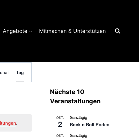
Angebote
Mitmachen & Unterstützen
Veranstaltung
onat
Tag
Ansichten-
Navigation
Nächste 10
Veranstaltungen
Ganztägig
OKT.
2
ltungen
.
Rock n Roll Rodeo
Ganztägig
OKT.