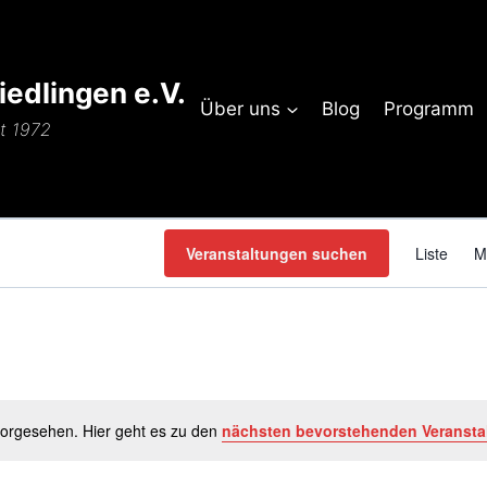
edlingen e.V.
Über uns
Blog
Programm
it 1972
Veranstaltungen suchen
Liste
M
vorgesehen. Hier geht es zu den
nächsten bevorstehenden Veransta
Hinweis