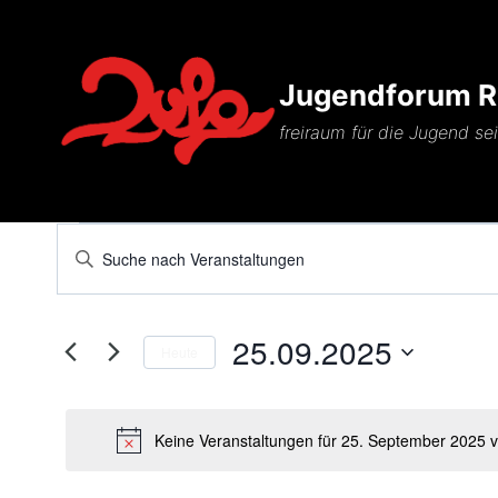
Zum
Inhalt
springen
Jugendforum Ri
freiraum für die Jugend se
Veranstaltungen
Veranstaltungen
Bitte
Schlüsselwort
Suche
für
eingeben.
und
25.09.2025
Suche
Heute
25.
nach
Ansichten,
Datum
Veranstaltungen
wählen.
September
Navigation
Schlüsselwort.
Keine Veranstaltungen für 25. September 2025 
2025