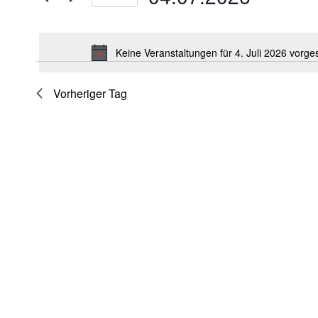
nach
Juli
Ansichten,
Datum
Veranstaltungen
wählen.
2026
Navigation
Schlüsselwort.
Keine Veranstaltungen für 4. Juli 2026 vorg
Vorheriger Tag