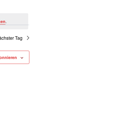
gen
.
chster Tag
onnieren